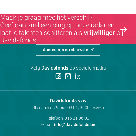
Maak je graag mee het verschil?
Geef dan snel een ping op onze radar en
laat je talenten schitteren als
vrijwilliger
bij
Davidsfonds.
Abonneren op nieuwsbrief
Volg
Davidsfonds
op sociale media
Volg
Volg
Volg
ons
ons
ons
op
op
op
Facebook
Instagram
LinkedIn
Contactpersoon:
Davidsfonds vzw
Adres:
Sluisstraat 79
bus 03.01, 3000
Leuven
Telefoon:
016 31 06 00
E-mail:
info@davidsfonds.be