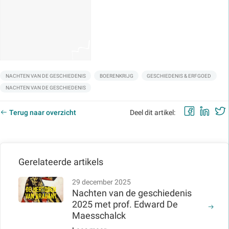
Labels:
NACHTEN VAN DE GESCHIEDENIS
BOERENKRIJG
GESCHIEDENIS & ERFGOED
NACHTEN VAN DE GESCHIEDENIS
Faceb
Lin
Terug naar overzicht
Deel dit artikel:
Gerelateerde artikels
29 december 2025
Nachten van de geschiedenis
2025 met prof. Edward De
Maesschalck