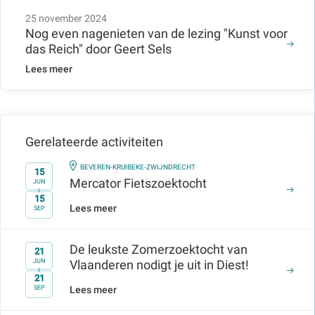
25 november 2024
Nog even nagenieten van de lezing "Kunst voor
das Reich" door Geert Sels
Lees meer
Gerelateerde activiteiten
IN
BEVEREN-KRUIBEKE-ZWIJNDRECHT
15
Mercator Fietszoektocht
JUN
15
t/m
Lees meer
SEP
De leukste Zomerzoektocht van
21
JUN
Vlaanderen nodigt je uit in Diest!
21
t/m
Lees meer
SEP