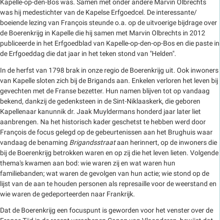
Kapelle-op-den-Bos was. Samen met onder andere Marvin Olbrechts
was hij medestichter van de Kapelse Erfgoedcel. De interessante/
boeiende lezing van François steunde o.a. op de uitvoerige bijdrage over
de Boerenkrijg in Kapelle die hij samen met Marvin Olbrechts in 2012
publiceerde in het Erfgoedblad van Kapelle-op-den-op-Bos en die paste in
de Erfgoeddag die dat jaar in het teken stond van "Helden".
In de herfst van 1798 brak in onze regio de Boerenkrijg uit. Ook inwoners
van Kapelle sloten zich bij de Brigands aan. Enkelen verloren het leven bij
gevechten met de Franse bezetter. Hun namen blijven tot op vandaag
bekend, dankzij de gedenksteen in de Sint-Niklaaskerk, die geboren
Kapellenaar kanunnik dr. Jaak Muyldermans honderd jaar later liet
aanbrengen. Na het historisch kader geschetst te hebben werd door
François de focus gelegd op de gebeurtenissen aan het Brughuis waar
vandaag de benaming
Brigandsstraat
aan herinnert, op de inwoners die
bij de Boerenkrijg betrokken waren en op zij die het leven lieten. Volgende
thema's kwamen aan bod: wie waren zij en wat waren hun
familiebanden; wat waren de gevolgen van hun actie; wie stond op de
lijst van de aan te houden personen als represaille voor de weerstand en
wie waren de gedeporteerden naar Frankrijk.
Dat de Boerenkrijg een focuspunt is geworden voor het venster over de