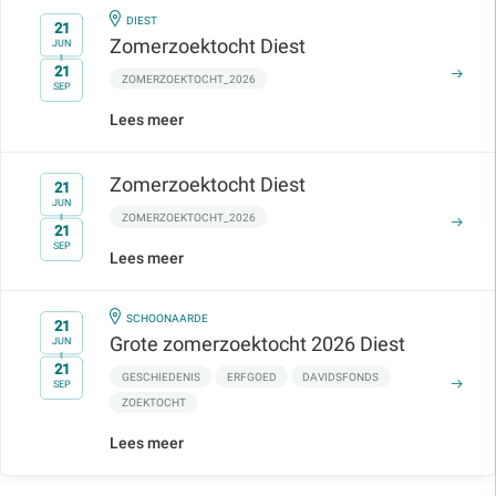
IN
DIEST
21
Zomerzoektocht Diest
JUN
21
t/m
ZOMERZOEKTOCHT_2026
SEP
Lees meer
Zomerzoektocht Diest
21
JUN
ZOMERZOEKTOCHT_2026
21
t/m
SEP
Lees meer
IN
SCHOONAARDE
21
Grote zomerzoektocht 2026 Diest
JUN
21
t/m
GESCHIEDENIS
ERFGOED
DAVIDSFONDS
SEP
ZOEKTOCHT
Lees meer