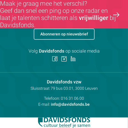
Maak je graag mee het verschil?
Geef dan snel een ping op onze radar en
laat je talenten schitteren als
vrijwilliger
bij
Davidsfonds.
Abonneren op nieuwsbrief
Volg
Davidsfonds
op sociale media
Volg
Volg
Volg
ons
ons
ons
op
op
op
Facebook
Instagram
LinkedIn
Contactpersoon:
Davidsfonds vzw
Adres:
Sluisstraat 79
bus 03.01, 3000
Leuven
Telefoon:
016 31 06 00
E-mail:
info@davidsfonds.be