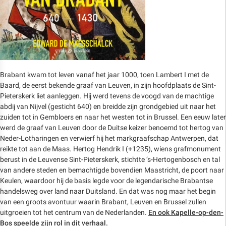
Brabant kwam tot leven vanaf het jaar 1000, toen Lambert I met de
Baard, de eerst bekende graaf van Leuven, in zijn hoofdplaats de Sint-
Pieterskerk liet aanleggen. Hij werd tevens de voogd van de machtige
abdij van Nijvel (gesticht 640) en breidde zijn grondgebied uit naar het
zuiden tot in Gembloers en naar het westen tot in Brussel. Een eeuw later
werd de graaf van Leuven door de Duitse keizer benoemd tot hertog van
Neder-Lotharingen en verwierf hij het markgraafschap Antwerpen, dat
reikte tot aan de Maas. Hertog Hendrik I (+1235), wiens grafmonument
berust in de Leuvense Sint-Pieterskerk, stichtte ’s-Hertogenbosch en tal
van andere steden en bemachtigde bovendien Maastricht, de poort naar
Keulen, waardoor hij de basis legde voor de legendarische Brabantse
handelsweg over land naar Duitsland. En dat was nog maar het begin
van een groots avontuur waarin Brabant, Leuven en Brussel zullen
uitgroeien tot het centrum van de Nederlanden.
En ook Kapelle-op-den-
Bos speelde zijn rol in dit verhaal.