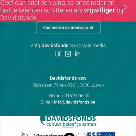
Geef dan snel een ping op onze radar en
laat je talenten schitteren als
vrijwilliger
bij
Davidsfonds.
Abonneren op nieuwsbrief
Volg
Davidsfonds
op sociale media
Volg
Volg
Volg
ons
ons
ons
op
op
op
Facebook
Instagram
LinkedIn
Contactpersoon:
Davidsfonds vzw
Adres:
Sluisstraat 79
bus 03.01, 3000
Leuven
Telefoon:
016 31 06 00
E-mail:
info@davidsfonds.be