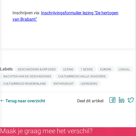
Inschrijven via:
Inschrijvingsformulier lezing "De hertogen
van Brabant"
Labels:
GESCHIEDENIS & ERFGOED
LEZING
1 SESSIE
EUROPA
LOKAAL
NACHTEN VAN DE GESCHIEDENIS
CULTUURREGIO HALLE-VILVOORDE
CULTUURREGIO RIVIERENLAND
ENTHOUSIAST
LEERGIERIG
Faceb
Lin
Terug naar overzicht
Deel dit artikel:
Maak je graag mee het verschil?