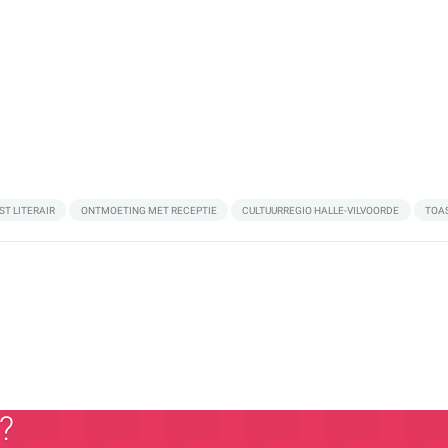
ST LITERAIR
ONTMOETING MET RECEPTIE
CULTUURREGIO HALLE-VILVOORDE
TOAS
?