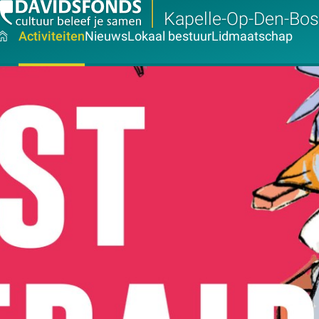
Kapelle-Op-Den-Bos
Activiteiten
Nieuws
Lokaal bestuur
Lidmaatschap