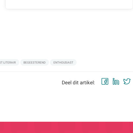
T LITERAIR
BEGEESTEREND
ENTHOUSIAST
Faceb
Lin
Deel dit artikel: