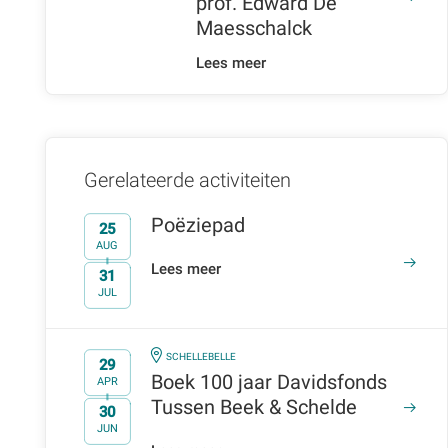
prof. Edward De
Maesschalck
Lees meer
Gerelateerde activiteiten
Poëziepad
25
AUG
Lees meer
31
t/m
JUL
IN
SCHELLEBELLE
29
Boek 100 jaar Davidsfonds
APR
Tussen Beek & Schelde
30
t/m
JUN