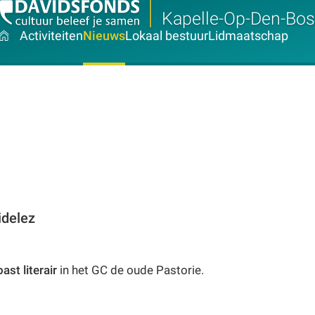
Kapelle-Op-Den-Bos
Activiteiten
Nieuws
Lokaal bestuur
Lidmaatschap
idelez
oast literair
in het GC de oude Pastorie.