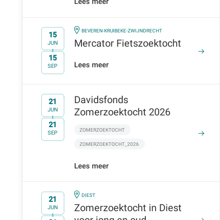
Lees meer
IN
BEVEREN-KRUIBEKE-ZWIJNDRECHT
15
Mercator Fietszoektocht
JUN
15
t/m
Lees meer
SEP
Davidsfonds
21
Zomerzoektocht 2026
JUN
21
t/m
ZOMERZOEKTOCHT
SEP
ZOMERZOEKTOCHT_2026
Lees meer
IN
DIEST
21
Zomerzoektocht in Diest
JUN
voor jong en oud