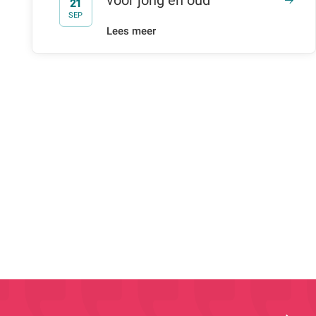
21
t/m
SEP
Lees meer
er