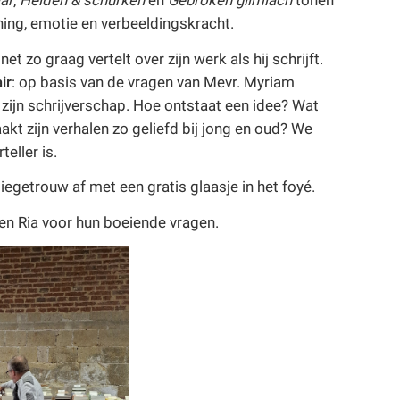
ar
,
Helden & schurken
en
Gebroken glimlach
tonen
nning, emotie en verbeeldingskracht.
et zo graag vertelt over zijn werk als hij schrijft.
ir
: op basis van de vragen van Mevr. Myriam
 zijn schrijverschap. Hoe ontstaat een idee? Wat
akt zijn verhalen zo geliefd bij jong en oud? We
eller is.
iegetrouw af met een gratis glaasje in het foyé.
 en Ria voor hun boeiende vragen.