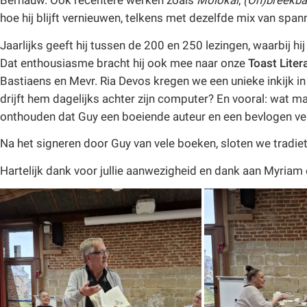
Bernauw. Ook recentere werken zoals
Molokai
,
(On)breekba
hoe hij blijft vernieuwen, telkens met dezelfde mix van spa
Jaarlijks geeft hij tussen de 200 en 250 lezingen, waarbij hij n
Dat enthousiasme bracht hij ook mee naar onze
Toast Litera
Bastiaens en Mevr. Ria Devos kregen we een unieke inkijk in
drijft hem dagelijks achter zijn computer? En vooral: wat ma
onthouden dat Guy een boeiende auteur en een bevlogen vert
Na het signeren door Guy van vele boeken, sloten we tradiet
Hartelijk dank voor jullie aanwezigheid en dank aan Myriam