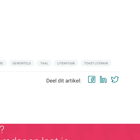
RD
GEWORTELD
TAAL
LITERATUUR
TOAST LITERAIR
Facebook
LinkedIn
Twitt
Deel dit artikel:
?