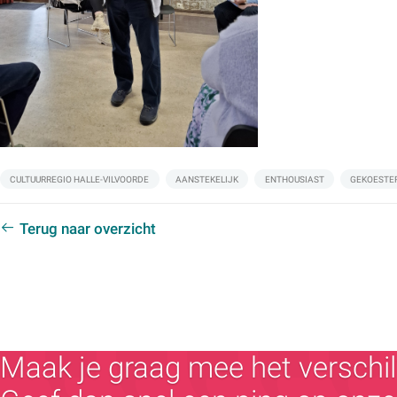
Labels:
CULTUURREGIO HALLE-VILVOORDE
AANSTEKELIJK
ENTHOUSIAST
GEKOESTE
Terug naar overzicht
Maak je graag mee het verschil