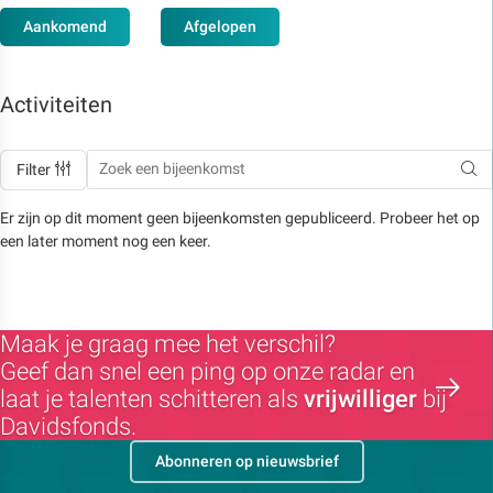
Aankomend
Afgelopen
Activiteiten
Filter
Er zijn op dit moment geen bijeenkomsten gepubliceerd. Probeer het op
een later moment nog een keer.
Maak je graag mee het verschil?
Geef dan snel een ping op onze radar en
laat je talenten schitteren als
vrijwilliger
bij
Davidsfonds.
Abonneren op nieuwsbrief